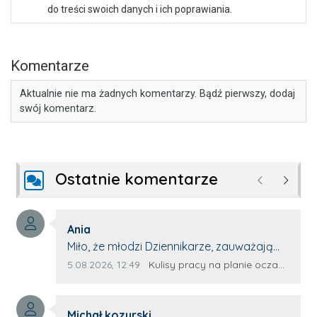
do treści swoich danych i ich poprawiania.
Komentarze
Aktualnie nie ma żadnych komentarzy. Bądź pierwszy, dodaj
swój komentarz.
Ostatnie komentarze
Poprzednie
Następ
Autor komentarza:
Ania
Treść komentarza:
Miło, że młodzi Dziennikarze, zauważają
młode talenty, które dopiero wkraczają
Data dodania komentarza:
Źródło komentarza:
5.08.2026, 12:49
Kulisy pracy na planie oczami młodego filmowca
na rynek pracy. Z niecierpliwością będę
czekała na rozwój kariery Kacpra i kolejny
Autor komentarza:
z nim wywiad, który przeprowadzi Pan
Michał kozyrski