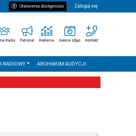
Zaloguj się
Ułatwienia dostępności
zie Radia
Patronat
Reklama
Galerie zdjęć
Kontakt
K RADIOWY
ARCHIWUM AUDYCJI
Ć
HEAVEN TOUR
 statystyki