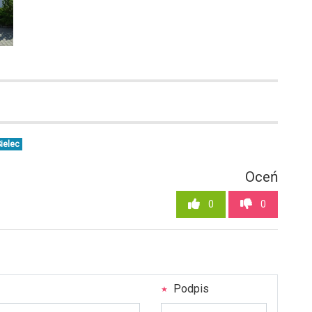
1
ielec
Oceń
0
0
Podpis