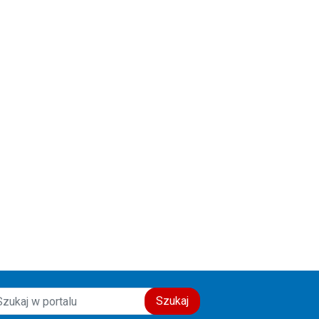
świadectwo wiary, nadziei i
miłości do drugiego człowieka.
Szczęść Boże! 🙏💙
Szukaj