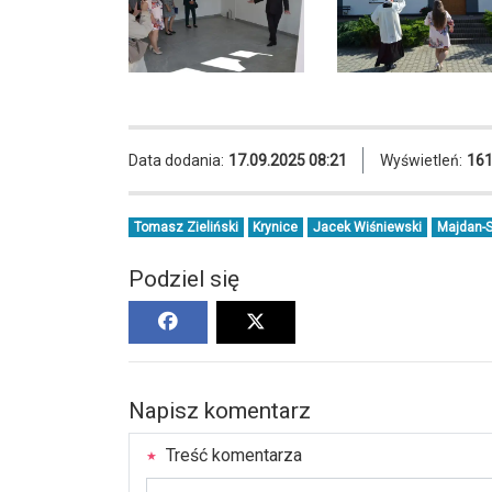
Data dodania:
17.09.2025 08:21
Wyświetleń:
16
Tomasz Zieliński
Krynice
Jacek Wiśniewski
Majdan-S
Podziel się
Napisz komentarz
Treść komentarza