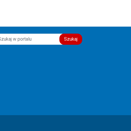
świadectwo wiary, nadziei i
miłości do drugiego człowieka.
Szczęść Boże! 🙏💙
Szukaj