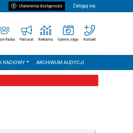
Zaloguj się
Ułatwienia dostępności
zie Radia
Patronat
Reklama
Galerie zdjęć
Kontakt
K RADIOWY
ARCHIWUM AUDYCJI
Ć
HEAVEN TOUR
 statystyki