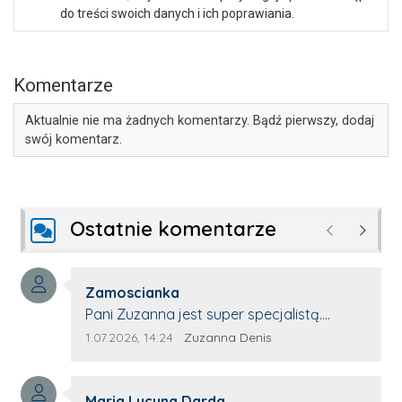
do treści swoich danych i ich poprawiania.
Komentarze
Aktualnie nie ma żadnych komentarzy. Bądź pierwszy, dodaj
swój komentarz.
Ostatnie komentarze
Poprzednie
Następ
Autor komentarza:
Zamoscianka
Treść komentarza:
Pani Zuzanna jest super specjalistą.
Korzystamy z moim pieskiem z jej pomocy
Data dodania komentarza:
Źródło komentarza:
1.07.2026, 14:24
Zuzanna Denis
i nigdy nas nie zawiodła. Zawsze życzliwa,
spokojna, cierpliwa.
Autor komentarza:
Maria Lucyna Darda