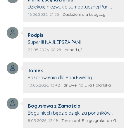
Treść komentarza:
Dziękuję niezwykle sympatycznej Pani
redaktor Annie Niderla-Kadach za
Data dodania komentarza:
Źródło komentarza:
16.06.2026, 21:55
Zasłużeni dla Lubyczy
profesjonalnie stawiane pytania i
wyrozumiałość dla wyróżnionych osób,
Autor komentarza:
którym trema odbierała głos.
Podpis
Treść komentarza:
Super!!!! NAJLEPSZA PANI
Data dodania komentarza:
Źródło komentarza:
22.05.2026, 08:28
Anna Łyś
Autor komentarza:
Tomek
Treść komentarza:
Pozdrowienia dla Pani Eweliny
Data dodania komentarza:
Źródło komentarza:
10.05.2026, 13:42
dr Ewelina Lilia Polańska
Autor komentarza:
Bogusława z Zamościa
Treść komentarza:
Bogu niech będzie dzięki za pontników
Terespola Wyglądają jak kolorowe ptaki
Data dodania komentarza:
Źródło komentarza:
8.05.2026, 12:49
Tereszpol. Pielgrzymka do Górecka Kościelnego
Przydało by się więcej takich zagorzałych