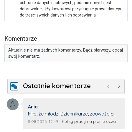
ochronie danych osobowych, podanie danych jest
dobrowolne, Użytkownikowi przysługuje prawo dostępu
do treści swoich danych i ich poprawiania.
Komentarze
Aktualnie nie ma żadnych komentarzy. Bądź pierwszy, dodaj
swój komentarz.
Ostatnie komentarze
Poprzednie
Następ
Autor komentarza:
Ania
Treść komentarza:
Miło, że młodzi Dziennikarze, zauważają
młode talenty, które dopiero wkraczają
Data dodania komentarza:
Źródło komentarza:
5.08.2026, 12:49
Kulisy pracy na planie oczami młodego filmowca
na rynek pracy. Z niecierpliwością będę