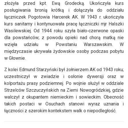
złożyła przed kpt. Ewą Grodecką. Ukończyła kurs
posługiwania bronią krótką i dołączyła do oddziału
łączniczek Pogotowia Harcerek AK. W 1943 r. ukończyła
kurs sanitarny i kontynuowała pracę łączniczki mjr Halszki
Wasilewskiej. Od 1944 roku szyła biało‑czerwone opaski
dla powstańców; z powodu opieki nad chorą matką nie
wzięła udziału w Powstaniu Warszawskim. W
międzyczasie ukrywała żydowskie osoby podczas pobytu
w Głownie.
Z kolei Edmund Starzyński był żołnierzem AK od 1943 roku;
uczestniczył w zwiadzie i osłonie dywersji oraz w
kolportażu prasy podziemnej. Po wojnie służył w oddziale
Strzelców Szczuczyńskich na Ziemi Nowogródzkiej, gdzie
walczył z okupantem niemieckim i sowieckim. Obecność
takich postaci w Osuchach stanowi wyraz uznania i
łączności z szerokim kontekstem walk o niepodległość.