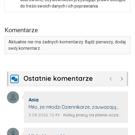
do treści swoich danych i ich poprawiania.
Komentarze
Aktualnie nie ma żadnych komentarzy. Bądź pierwszy, dodaj
swój komentarz.
Ostatnie komentarze
Poprzednie
Następ
Autor komentarza:
Ania
Treść komentarza:
Miło, że młodzi Dziennikarze, zauważają
młode talenty, które dopiero wkraczają
Data dodania komentarza:
Źródło komentarza:
5.08.2026, 12:49
Kulisy pracy na planie oczami młodego filmowca
na rynek pracy. Z niecierpliwością będę
czekała na rozwój kariery Kacpra i kolejny