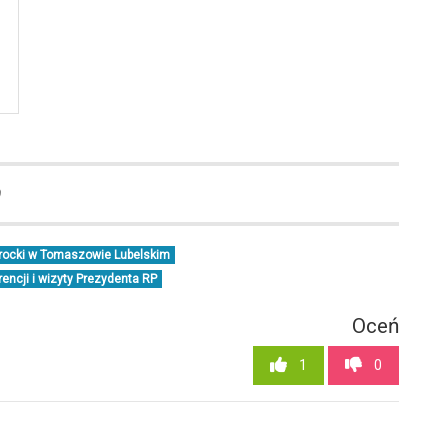
9
wrocki w Tomaszowie Lubelskim
ncji i wizyty Prezydenta RP
Oceń
1
0