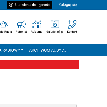
Zaloguj się
Ułatwienia dostępności
zie Radia
Patronat
Reklama
Galerie zdjęć
Kontakt
K RADIOWY
ARCHIWUM AUDYCJI
Ć
HEAVEN TOUR
 statystyki