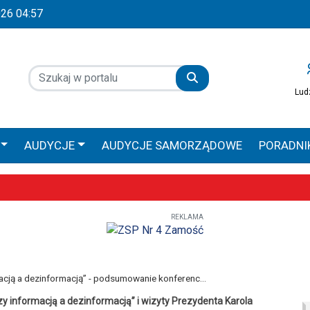
2026 04:57
Lud
AUDYCJE
AUDYCJE SAMORZĄDOWE
PORADNI
 GŁOS
AUDYCJE SPONSOROWANE
PRACA ZAMOŚ
REKLAMA
Wyjątkowe uroczystości już 9–10 maja
obilna Diecezji Zamojsko-Lubaczowskiej
iołach, ale większe zaangażowanie religijne – poznaliśmy diecezjalne
acją a dezinformacją” - podsumowanie konferenc...
 informacją a dezinformacją” i wizyty Prezydenta Karola