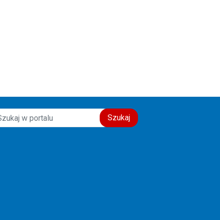
świadectwo wiary, nadziei i
miłości do drugiego człowieka.
Szczęść Boże! 🙏💙
Szukaj