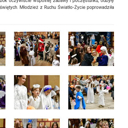
bok oczywiście wspólnej zabawy i poczęstunku, odbyły
 świętych. Młodzież z Ruchu Światło-Życie poprowadziła