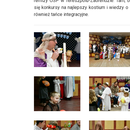
remizy OSP w Tereszpolu-Zaorendzie. Tam, o
się konkursy na najlepszy kostium i wiedzy o
również tańce integracyjne.