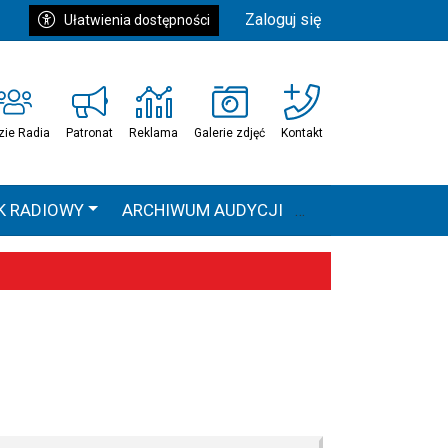
Zaloguj się
Ułatwienia dostępności
zie Radia
Patronat
Reklama
Galerie zdjęć
Kontakt
K RADIOWY
ARCHIWUM AUDYCJI
Ć
HEAVEN TOUR
 statystyki