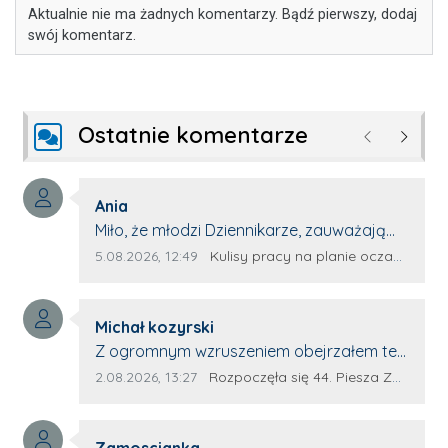
Aktualnie nie ma żadnych komentarzy. Bądź pierwszy, dodaj
swój komentarz.
Ostatnie komentarze
Poprzednie
Następ
Autor komentarza:
Ania
Treść komentarza:
Miło, że młodzi Dziennikarze, zauważają
młode talenty, które dopiero wkraczają
Data dodania komentarza:
Źródło komentarza:
5.08.2026, 12:49
Kulisy pracy na planie oczami młodego filmowca
na rynek pracy. Z niecierpliwością będę
czekała na rozwój kariery Kacpra i kolejny
Autor komentarza:
z nim wywiad, który przeprowadzi Pan
Michał kozyrski
Treść komentarza:
Artur.
Z ogromnym wzruszeniem obejrzałem ten
materiał. ❤️ Jestem naprawdę dumny z
Data dodania komentarza:
Źródło komentarza:
2.08.2026, 13:27
Rozpoczęła się 44. Piesza Zamojsko-Lubaczowska Pielgrzymka na Jasną Górę!
Ewy Selwy, że zdecydowała się podzielić
swoim świadectwem. To wymaga odwagi,
Autor komentarza:
pokory i wielkiego serca. Takie osoby