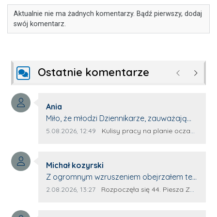
Aktualnie nie ma żadnych komentarzy. Bądź pierwszy, dodaj
swój komentarz.
Ostatnie komentarze
Poprzednie
Następ
Autor komentarza:
Ania
Treść komentarza:
Miło, że młodzi Dziennikarze, zauważają
młode talenty, które dopiero wkraczają
Data dodania komentarza:
Źródło komentarza:
5.08.2026, 12:49
Kulisy pracy na planie oczami młodego filmowca
na rynek pracy. Z niecierpliwością będę
czekała na rozwój kariery Kacpra i kolejny
Autor komentarza:
z nim wywiad, który przeprowadzi Pan
Michał kozyrski
Treść komentarza:
Artur.
Z ogromnym wzruszeniem obejrzałem ten
materiał. ❤️ Jestem naprawdę dumny z
Data dodania komentarza:
Źródło komentarza:
2.08.2026, 13:27
Rozpoczęła się 44. Piesza Zamojsko-Lubaczowska Pielgrzymka na Jasną Górę!
Ewy Selwy, że zdecydowała się podzielić
swoim świadectwem. To wymaga odwagi,