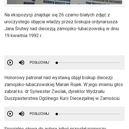
Na ekspozycji znajduje się 26 czarno-białych zdjęć z
uroczystego objęcia władzy przez biskupa ordynariusza
Jana Śrutwy nad diecezją zamojsko-lubaczowską w dniu
19 kwietnia 1992 r.
POSŁUCHAJ
Honorowy patronat nad wystawą objął biskup diecezji
zamojsko-lubaczowskiej Marian Rojek. W jego imieniu głos
zabrał ks. dr Sylwester Zwolak, dyrektor Wydziału
Duszpasterstwa Ogólnego Kurii Diecezjalnej w Zamościu.
POSŁUCHAJ
Specjalne słowa do autora zdjęć przesłał pierwszy