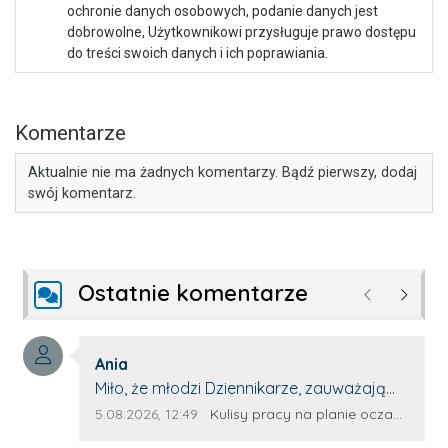
ochronie danych osobowych, podanie danych jest
dobrowolne, Użytkownikowi przysługuje prawo dostępu
do treści swoich danych i ich poprawiania.
Komentarze
Aktualnie nie ma żadnych komentarzy. Bądź pierwszy, dodaj
swój komentarz.
Ostatnie komentarze
Poprzednie
Następ
Autor komentarza:
Ania
Treść komentarza:
Miło, że młodzi Dziennikarze, zauważają
młode talenty, które dopiero wkraczają
Data dodania komentarza:
Źródło komentarza:
5.08.2026, 12:49
Kulisy pracy na planie oczami młodego filmowca
na rynek pracy. Z niecierpliwością będę