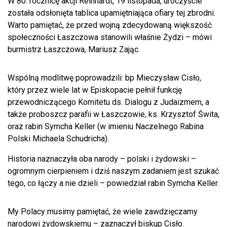
W 80. rocznicę akcji Reinhardt, 19 listopada, uroczyście
została odsłonięta tablica upamiętniająca ofiary tej zbrodni.
Warto pamiętać, że przed wojną zdecydowaną większość
społeczności Łaszczowa stanowili właśnie Żydzi – mówi
burmistrz Łaszczowa, Mariusz Zając.
Wspólną modlitwę poprowadzili: bp Mieczysław Cisło,
który przez wiele lat w Episkopacie pełnił funkcję
przewodniczącego Komitetu ds. Dialogu z Judaizmem, a
także proboszcz parafii w Łaszczowie, ks. Krzysztof Świta,
oraz rabin Symcha Keller (w imieniu Naczelnego Rabina
Polski Michaela Schudricha).
Historia naznaczyła oba narody – polski i żydowski –
ogromnym cierpieniem i dziś naszym zadaniem jest szukać
tego, co łączy a nie dzieli – powiedział rabin Symcha Keller.
My Polacy musimy pamiętać, że wiele zawdzięczamy
narodowi żydowskiemu – zaznaczył biskup Cisło.