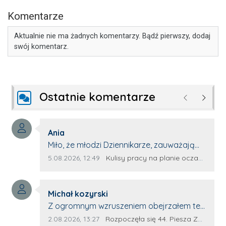
Komentarze
Aktualnie nie ma żadnych komentarzy. Bądź pierwszy, dodaj
swój komentarz.
Ostatnie komentarze
Poprzednie
Następ
Autor komentarza:
Ania
Treść komentarza:
Miło, że młodzi Dziennikarze, zauważają
młode talenty, które dopiero wkraczają
Data dodania komentarza:
Źródło komentarza:
5.08.2026, 12:49
Kulisy pracy na planie oczami młodego filmowca
na rynek pracy. Z niecierpliwością będę
czekała na rozwój kariery Kacpra i kolejny
Autor komentarza:
z nim wywiad, który przeprowadzi Pan
Michał kozyrski
Treść komentarza:
Artur.
Z ogromnym wzruszeniem obejrzałem ten
materiał. ❤️ Jestem naprawdę dumny z
Data dodania komentarza:
Źródło komentarza:
2.08.2026, 13:27
Rozpoczęła się 44. Piesza Zamojsko-Lubaczowska Pielgrzymka na Jasną Górę!