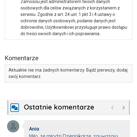
Zamościu jest administratorem twoich danych
osobowych dla celów związanych z korzystaniem z
serwisu. Zgodnie z art. 24 ust. 1 pkt 3 i 4 ustawy o
ochronie danych osobowych, podanie danych jest
dobrowolne, Użytkownikowi przysługuje prawo dostępu
do treści swoich danych i ich poprawiania.
Komentarze
Aktualnie nie ma żadnych komentarzy. Bądź pierwszy, dodaj
swój komentarz.
Ostatnie komentarze
Poprzednie
Następ
Autor komentarza:
Ania
Treść komentarza:
Miło, że młodzi Dziennikarze, zauważają