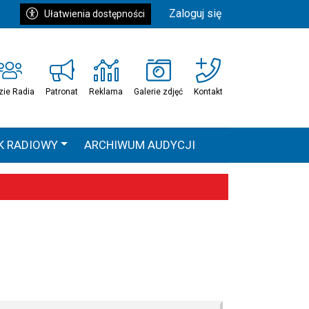
Zaloguj się
Ułatwienia dostępności
zie Radia
Patronat
Reklama
Galerie zdjęć
Kontakt
K RADIOWY
ARCHIWUM AUDYCJI
Ć
HEAVEN TOUR
 statystyki