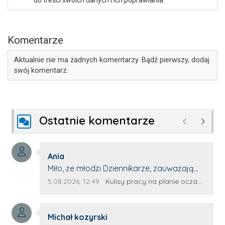
Komentarze
Aktualnie nie ma żadnych komentarzy. Bądź pierwszy, dodaj
swój komentarz.
Ostatnie komentarze
Poprzednie
Następ
Autor komentarza:
Ania
Treść komentarza:
Miło, że młodzi Dziennikarze, zauważają
młode talenty, które dopiero wkraczają
Data dodania komentarza:
Źródło komentarza:
5.08.2026, 12:49
Kulisy pracy na planie oczami młodego filmowca
na rynek pracy. Z niecierpliwością będę
czekała na rozwój kariery Kacpra i kolejny
Autor komentarza:
z nim wywiad, który przeprowadzi Pan
Michał kozyrski