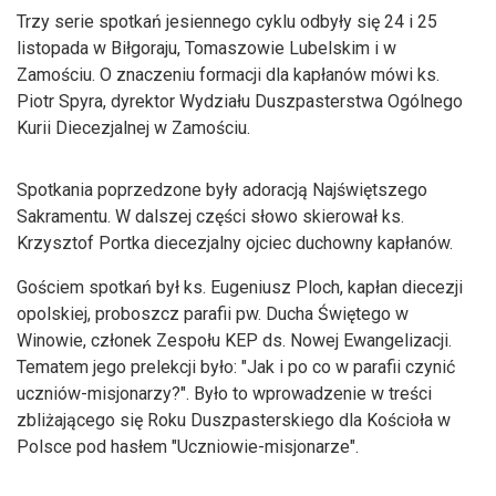
Trzy serie spotkań jesiennego cyklu odbyły się 24 i 25
listopada w Biłgoraju, Tomaszowie Lubelskim i w
Zamościu. O znaczeniu formacji dla kapłanów mówi ks.
Piotr Spyra, dyrektor Wydziału Duszpasterstwa Ogólnego
Kurii Diecezjalnej w Zamościu.
Spotkania poprzedzone były adoracją Najświętszego
Sakramentu. W dalszej części słowo skierował ks.
Krzysztof Portka diecezjalny ojciec duchowny kapłanów.
Gościem spotkań był ks. Eugeniusz Ploch, kapłan diecezji
opolskiej, proboszcz parafii pw. Ducha Świętego w
Winowie, członek Zespołu KEP ds. Nowej Ewangelizacji.
Tematem jego prelekcji było: "Jak i po co w parafii czynić
uczniów-misjonarzy?". Było to wprowadzenie w treści
zbliżającego się Roku Duszpasterskiego dla Kościoła w
Polsce pod hasłem "Uczniowie-misjonarze".