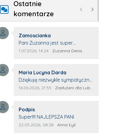
Ostatnie
Poprzednie
Następne
komentarze
Autor komentarza:
Zamoscianka
Treść komentarza:
Pani Zuzanna jest super
specjalistą. Korzystamy z moim
Data dodania komentarza:
Źródło komentarza:
1.07.2026, 14:24
Zuzanna Denis
pieskiem z jej pomocy i nigdy nas
nie zawiodła. Zawsze życzliwa,
Autor komentarza:
spokojna, cierpliwa.
Maria Lucyna Darda
Treść komentarza:
Dziękuję niezwykle sympatycznej
Pani redaktor Annie Niderla-
Data dodania komentarza:
Źródło komentarza:
16.06.2026, 21:55
Zasłużeni dla Lubyczy
Kadach za profesjonalnie
stawiane pytania i
Autor komentarza:
wyrozumiałość dla wyróżnionych
Podpis
Treść komentarza:
osób, którym trema odbierała
Super!!!! NAJLEPSZA PANI
głos.
Data dodania komentarza:
Źródło komentarza:
22.05.2026, 08:28
Anna Łyś