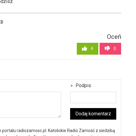
odzisz.
63
Oceń
4
0
Podpis
Dodaj komentarz
portalu radiozamosc.pl. Katolickie Radio Zamość z siedzibą