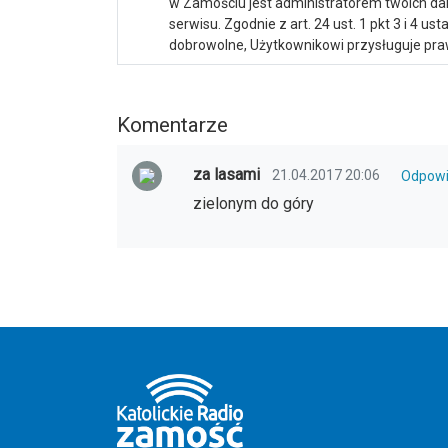
w Zamościu jest administratorem twoich d
serwisu. Zgodnie z art. 24 ust. 1 pkt 3 i 4 
dobrowolne, Użytkownikowi przysługuje praw
Komentarze
za lasami
21.04.2017 20:06
Odpow
zielonym do góry