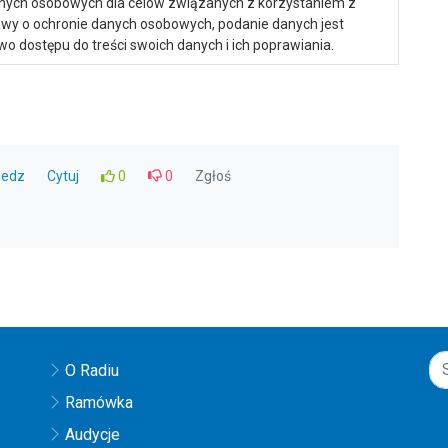
anych osobowych dla celów związanych z korzystaniem z
ustawy o ochronie danych osobowych, podanie danych jest
o dostępu do treści swoich danych i ich poprawiania.
iedz
Cytuj
0
0
Zgłoś
O Radiu
Ramówka
Audycje