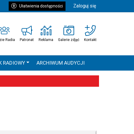
Zaloguj się
Ułatwienia dostępności
zie Radia
Patronat
Reklama
Galerie zdjęć
Kontakt
K RADIOWY
ARCHIWUM AUDYCJI
Ć
HEAVEN TOUR
 statystyki