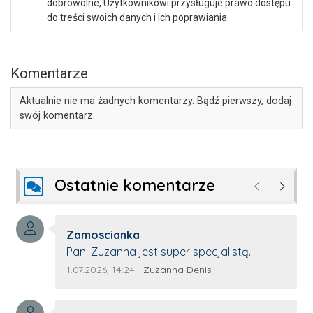
dobrowolne, Użytkownikowi przysługuje prawo dostępu
do treści swoich danych i ich poprawiania.
Komentarze
Aktualnie nie ma żadnych komentarzy. Bądź pierwszy, dodaj
swój komentarz.
Ostatnie komentarze
Poprzednie
Następ
Autor komentarza:
Zamoscianka
Treść komentarza:
Pani Zuzanna jest super specjalistą.
Korzystamy z moim pieskiem z jej pomocy
Data dodania komentarza:
Źródło komentarza:
1.07.2026, 14:24
Zuzanna Denis
i nigdy nas nie zawiodła. Zawsze życzliwa,
spokojna, cierpliwa.