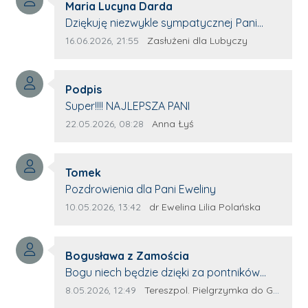
Autor komentarza:
Maria Lucyna Darda
Treść komentarza:
Dziękuję niezwykle sympatycznej Pani
redaktor Annie Niderla-Kadach za
Data dodania komentarza:
Źródło komentarza:
16.06.2026, 21:55
Zasłużeni dla Lubyczy
profesjonalnie stawiane pytania i
wyrozumiałość dla wyróżnionych osób,
Autor komentarza:
którym trema odbierała głos.
Podpis
Treść komentarza:
Super!!!! NAJLEPSZA PANI
Data dodania komentarza:
Źródło komentarza:
22.05.2026, 08:28
Anna Łyś
Autor komentarza:
Tomek
Treść komentarza:
Pozdrowienia dla Pani Eweliny
Data dodania komentarza:
Źródło komentarza:
10.05.2026, 13:42
dr Ewelina Lilia Polańska
Autor komentarza:
Bogusława z Zamościa
Treść komentarza:
Bogu niech będzie dzięki za pontników
Terespola Wyglądają jak kolorowe ptaki
Data dodania komentarza:
Źródło komentarza:
8.05.2026, 12:49
Tereszpol. Pielgrzymka do Górecka Kościelnego
Przydało by się więcej takich zagorzałych