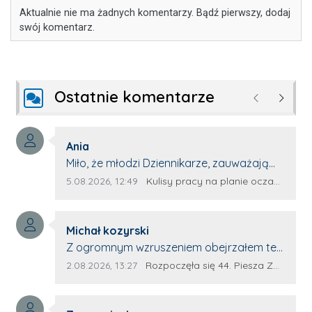
Aktualnie nie ma żadnych komentarzy. Bądź pierwszy, dodaj
swój komentarz.
Ostatnie komentarze
Poprzednie
Następ
Autor komentarza:
Ania
Treść komentarza:
Miło, że młodzi Dziennikarze, zauważają
młode talenty, które dopiero wkraczają
Data dodania komentarza:
Źródło komentarza:
5.08.2026, 12:49
Kulisy pracy na planie oczami młodego filmowca
na rynek pracy. Z niecierpliwością będę
czekała na rozwój kariery Kacpra i kolejny
Autor komentarza:
z nim wywiad, który przeprowadzi Pan
Michał kozyrski
Treść komentarza:
Artur.
Z ogromnym wzruszeniem obejrzałem ten
materiał. ❤️ Jestem naprawdę dumny z
Data dodania komentarza:
Źródło komentarza:
2.08.2026, 13:27
Rozpoczęła się 44. Piesza Zamojsko-Lubaczowska Pielgrzymka na Jasną Górę!
Ewy Selwy, że zdecydowała się podzielić
swoim świadectwem. To wymaga odwagi,