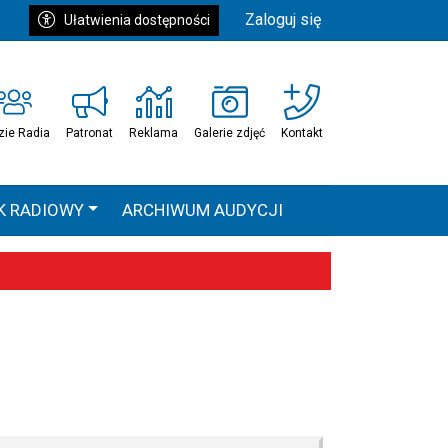
Zaloguj się
Ułatwienia dostępności
zie Radia
Patronat
Reklama
Galerie zdjęć
Kontakt
K RADIOWY
ARCHIWUM AUDYCJI
Ć
HEAVEN TOUR
 statystyki