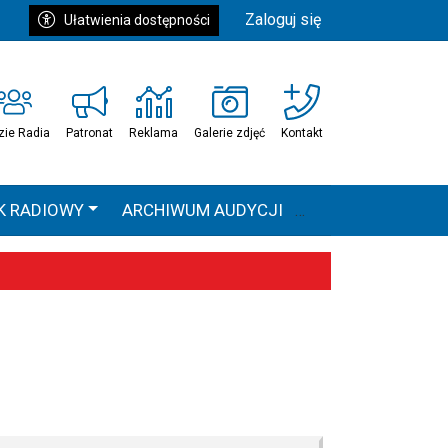
Zaloguj się
Ułatwienia dostępności
zie Radia
Patronat
Reklama
Galerie zdjęć
Kontakt
K RADIOWY
ARCHIWUM AUDYCJI
Ć
HEAVEN TOUR
 statystyki