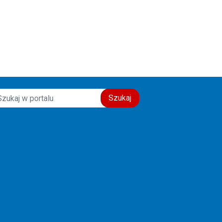
świadectwo wiary, nadziei i
miłości do drugiego człowieka.
Szczęść Boże! 🙏💙
Szukaj