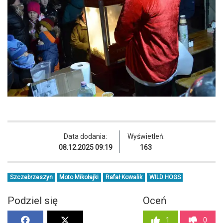
Data dodania:
Wyświetleń:
08.12.2025 09:19
163
Szczebrzeszyn
Moto Mikołajki
Rafał Kowalik
WILD HOGS
Podziel się
Oceń
1
0