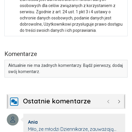
osobowych dla celów związanych z korzystaniem z
serwisu. Zgodnie z art. 24 ust. 1 pkt 3 i 4 ustawy o
ochronie danych osobowych, podanie danych jest
dobrowolne, Użytkownikowi przysługuje prawo dostępu
do treści swoich danych i ich poprawiania.
Komentarze
Aktualnie nie ma żadnych komentarzy. Bądź pierwszy, dodaj
swój komentarz.
Ostatnie komentarze
Poprzednie
Następ
Autor komentarza:
Ania
Treść komentarza:
Miło, że młodzi Dziennikarze, zauważają