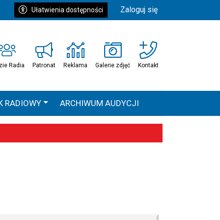
Zaloguj się
Ułatwienia dostępności
zie Radia
Patronat
Reklama
Galerie zdjęć
Kontakt
K RADIOWY
ARCHIWUM AUDYCJI
Ć
HEAVEN TOUR
 statystyki