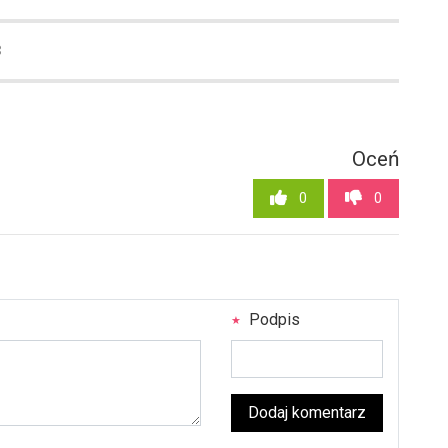
3
Oceń
0
0
Podpis
Dodaj komentarz