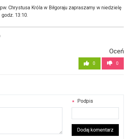
 pw. Chrystusa Króla w Biłgoraju zapraszamy w niedzielę
o godz. 13:10.
0
Oceń
0
0
Podpis
Dodaj komentarz