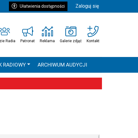
Zaloguj się
Ułatwienia dostępności
zie Radia
Patronat
Reklama
Galerie zdjęć
Kontakt
K RADIOWY
ARCHIWUM AUDYCJI
Ć
HEAVEN TOUR
 statystyki