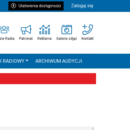
Zaloguj się
Ułatwienia dostępności
zie Radia
Patronat
Reklama
Galerie zdjęć
Kontakt
K RADIOWY
ARCHIWUM AUDYCJI
Ć
HEAVEN TOUR
 statystyki