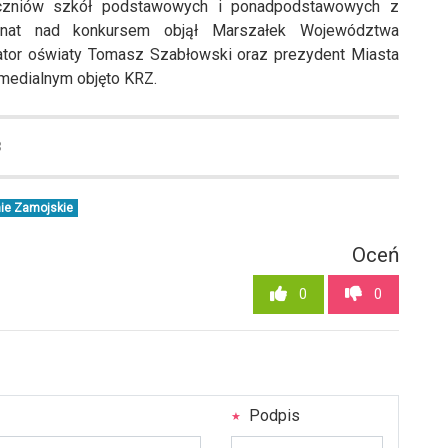
uczniów szkół podstawowych i ponadpodstawowych z
onat nad konkursem objął Marszałek Województwa
urator oświaty Tomasz Szabłowski oraz prezydent Miasta
medialnym objęto KRZ.
8
ie Zamojskie
Oceń
0
0
Podpis