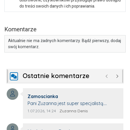
do treści swoich danych i ich poprawiania.
Komentarze
Aktualnie nie ma żadnych komentarzy. Bądź pierwszy, dodaj
swój komentarz.
Ostatnie komentarze
Poprzednie
Następ
Autor komentarza:
Zamoscianka
Treść komentarza:
Pani Zuzanna jest super specjalistą.
Korzystamy z moim pieskiem z jej pomocy
Data dodania komentarza:
Źródło komentarza:
1.07.2026, 14:24
Zuzanna Denis
i nigdy nas nie zawiodła. Zawsze życzliwa,
spokojna, cierpliwa.