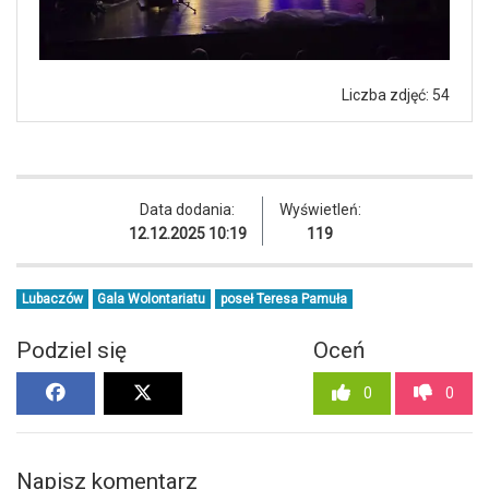
Liczba zdjęć: 54
Data dodania:
Wyświetleń:
12.12.2025 10:19
119
Lubaczów
Gala Wolontariatu
poseł Teresa Pamuła
Podziel się
Oceń
0
0
Napisz komentarz