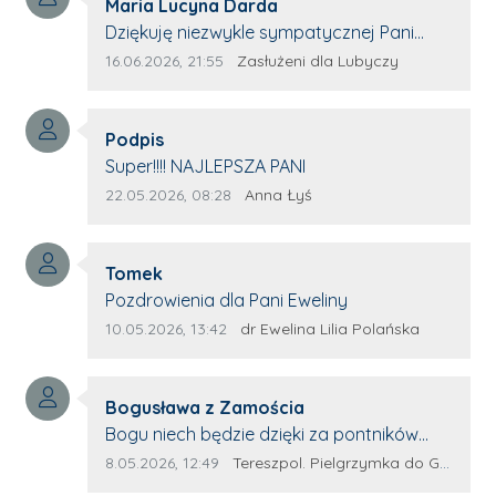
Autor komentarza:
Maria Lucyna Darda
Treść komentarza:
Dziękuję niezwykle sympatycznej Pani
redaktor Annie Niderla-Kadach za
Data dodania komentarza:
Źródło komentarza:
16.06.2026, 21:55
Zasłużeni dla Lubyczy
profesjonalnie stawiane pytania i
wyrozumiałość dla wyróżnionych osób,
Autor komentarza:
którym trema odbierała głos.
Podpis
Treść komentarza:
Super!!!! NAJLEPSZA PANI
Data dodania komentarza:
Źródło komentarza:
22.05.2026, 08:28
Anna Łyś
Autor komentarza:
Tomek
Treść komentarza:
Pozdrowienia dla Pani Eweliny
Data dodania komentarza:
Źródło komentarza:
10.05.2026, 13:42
dr Ewelina Lilia Polańska
Autor komentarza:
Bogusława z Zamościa
Treść komentarza:
Bogu niech będzie dzięki za pontników
Terespola Wyglądają jak kolorowe ptaki
Data dodania komentarza:
Źródło komentarza:
8.05.2026, 12:49
Tereszpol. Pielgrzymka do Górecka Kościelnego
Przydało by się więcej takich zagorzałych