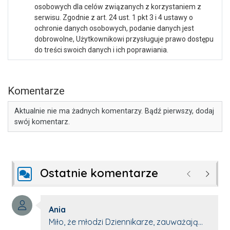
osobowych dla celów związanych z korzystaniem z
serwisu. Zgodnie z art. 24 ust. 1 pkt 3 i 4 ustawy o
ochronie danych osobowych, podanie danych jest
dobrowolne, Użytkownikowi przysługuje prawo dostępu
do treści swoich danych i ich poprawiania.
Komentarze
Aktualnie nie ma żadnych komentarzy. Bądź pierwszy, dodaj
swój komentarz.
Ostatnie komentarze
Poprzednie
Następ
Autor komentarza:
Ania
Treść komentarza:
Miło, że młodzi Dziennikarze, zauważają