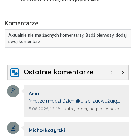
Komentarze
Aktualnie nie ma żadnych komentarzy. Bądź pierwszy, dodaj
swój komentarz.
Ostatnie komentarze
Poprzednie
Następ
Autor komentarza:
Ania
Treść komentarza:
Miło, że młodzi Dziennikarze, zauważają
młode talenty, które dopiero wkraczają
Data dodania komentarza:
Źródło komentarza:
5.08.2026, 12:49
Kulisy pracy na planie oczami młodego filmowca
na rynek pracy. Z niecierpliwością będę
czekała na rozwój kariery Kacpra i kolejny
Autor komentarza:
z nim wywiad, który przeprowadzi Pan
Michał kozyrski