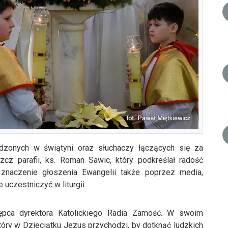
dzonych w świątyni oraz słuchaczy łączących się za
cz parafii, ks. Roman Sawic, który podkreślał radość
znaczenie głoszenia Ewangelii także poprzez media,
uczestniczyć w liturgii:
tępca dyrektora Katolickiego Radia Zamość. W swoim
tóry w Dzieciątku Jezus przychodzi, by dotknąć ludzkich