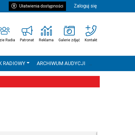
Zaloguj się
Ułatwienia dostępności
zie Radia
Patronat
Reklama
Galerie zdjęć
Kontakt
K RADIOWY
ARCHIWUM AUDYCJI
Ć
HEAVEN TOUR
 statystyki