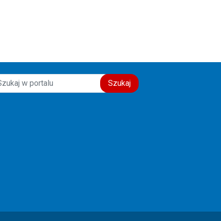
świadectwo wiary, nadziei i
miłości do drugiego człowieka.
Szczęść Boże! 🙏💙
Szukaj