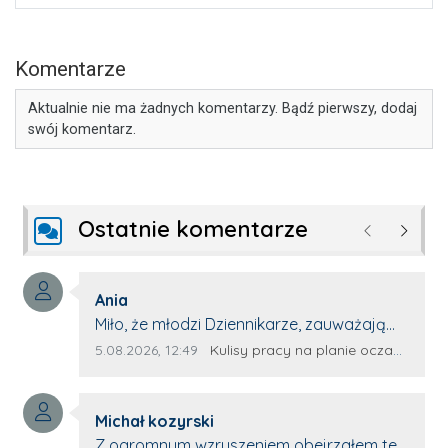
Komentarze
Aktualnie nie ma żadnych komentarzy. Bądź pierwszy, dodaj
swój komentarz.
Ostatnie komentarze
Poprzednie
Następ
Autor komentarza:
Ania
Treść komentarza:
Miło, że młodzi Dziennikarze, zauważają
młode talenty, które dopiero wkraczają
Data dodania komentarza:
Źródło komentarza:
5.08.2026, 12:49
Kulisy pracy na planie oczami młodego filmowca
na rynek pracy. Z niecierpliwością będę
czekała na rozwój kariery Kacpra i kolejny
Autor komentarza:
z nim wywiad, który przeprowadzi Pan
Michał kozyrski
Treść komentarza:
Artur.
Z ogromnym wzruszeniem obejrzałem ten