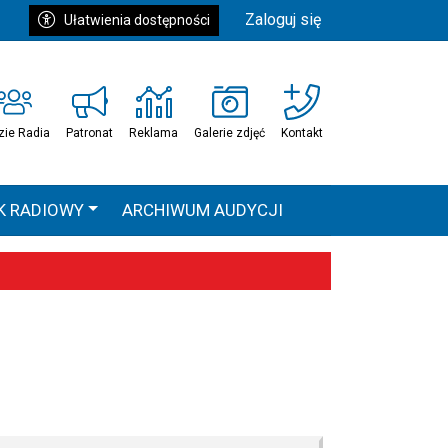
Zaloguj się
Ułatwienia dostępności
zie Radia
Patronat
Reklama
Galerie zdjęć
Kontakt
K RADIOWY
ARCHIWUM AUDYCJI
Ć
HEAVEN TOUR
 statystyki