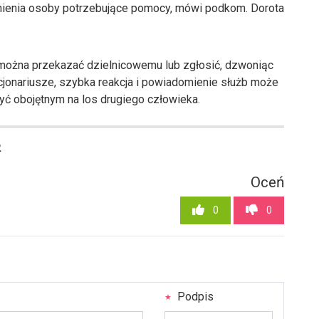
ienia osoby potrzebujące pomocy, mówi podkom. Dorota
można przekazać dzielnicowemu lub zgłosić, dzwoniąc
cjonariusze, szybka reakcja i powiadomienie służb może
być obojętnym na los drugiego człowieka.
2
Oceń
0
0
Podpis