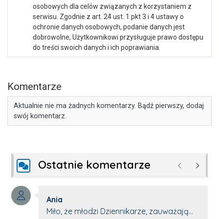
osobowych dla celów związanych z korzystaniem z
serwisu. Zgodnie z art. 24 ust. 1 pkt 3 i 4 ustawy o
ochronie danych osobowych, podanie danych jest
dobrowolne, Użytkownikowi przysługuje prawo dostępu
do treści swoich danych i ich poprawiania.
Komentarze
Aktualnie nie ma żadnych komentarzy. Bądź pierwszy, dodaj
swój komentarz.
Ostatnie komentarze
Poprzednie
Następ
Autor komentarza:
Ania
Treść komentarza:
Miło, że młodzi Dziennikarze, zauważają