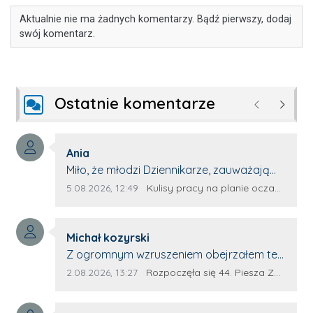
Aktualnie nie ma żadnych komentarzy. Bądź pierwszy, dodaj
swój komentarz.
Ostatnie komentarze
Poprzednie
Następ
Autor komentarza:
Ania
Treść komentarza:
Miło, że młodzi Dziennikarze, zauważają
młode talenty, które dopiero wkraczają
Data dodania komentarza:
Źródło komentarza:
5.08.2026, 12:49
Kulisy pracy na planie oczami młodego filmowca
na rynek pracy. Z niecierpliwością będę
czekała na rozwój kariery Kacpra i kolejny
Autor komentarza:
z nim wywiad, który przeprowadzi Pan
Michał kozyrski
Treść komentarza:
Artur.
Z ogromnym wzruszeniem obejrzałem ten
materiał. ❤️ Jestem naprawdę dumny z
Data dodania komentarza:
Źródło komentarza:
2.08.2026, 13:27
Rozpoczęła się 44. Piesza Zamojsko-Lubaczowska Pielgrzymka na Jasną Górę!
Ewy Selwy, że zdecydowała się podzielić
swoim świadectwem. To wymaga odwagi,