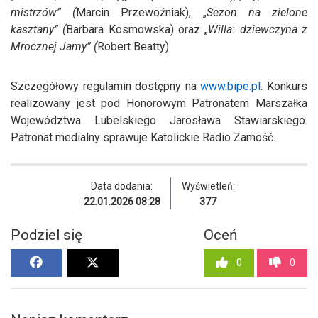
mistrzów” (
Marcin Przewoźniak), „
Sezon na zielone
kasztany” (
Barbara Kosmowska) oraz „
Willa: dziewczyna z
Mrocznej Jamy” (
Robert Beatty).
Szczegółowy regulamin dostępny na
www.bipe.pl
. Konkurs
realizowany jest pod Honorowym Patronatem Marszałka
Województwa Lubelskiego Jarosława Stawiarskiego.
Patronat medialny sprawuje Katolickie Radio Zamość.
Data dodania:
Wyświetleń:
22.01.2026 08:28
377
Podziel się
Oceń
0
0