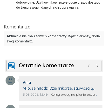
dobrowolne, Użytkownikowi przysługuje prawo dostępu
do treści swoich danych i ich poprawiania.
Komentarze
Aktualnie nie ma żadnych komentarzy. Bądź pierwszy, dodaj
swój komentarz.
Ostatnie komentarze
Poprzednie
Następ
Autor komentarza:
Ania
Treść komentarza:
Miło, że młodzi Dziennikarze, zauważają
młode talenty, które dopiero wkraczają
Data dodania komentarza:
Źródło komentarza:
5.08.2026, 12:49
Kulisy pracy na planie oczami młodego filmowca
na rynek pracy. Z niecierpliwością będę
czekała na rozwój kariery Kacpra i kolejny