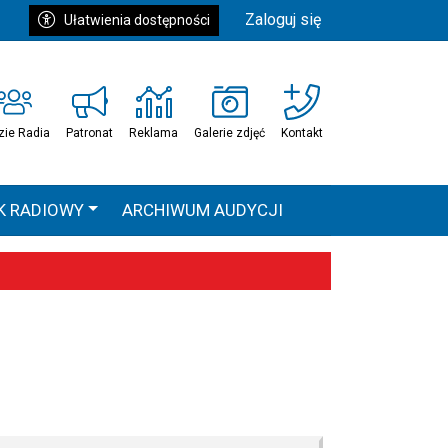
Zaloguj się
Ułatwienia dostępności
zie Radia
Patronat
Reklama
Galerie zdjęć
Kontakt
K RADIOWY
ARCHIWUM AUDYCJI
Ć
HEAVEN TOUR
 statystyki