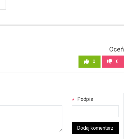
0
Oceń
0
0
Podpis
Dodaj komentarz