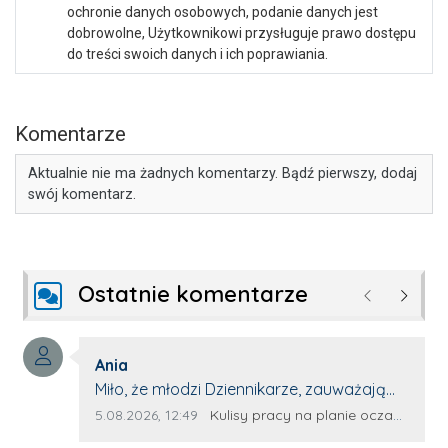
ochronie danych osobowych, podanie danych jest
dobrowolne, Użytkownikowi przysługuje prawo dostępu
do treści swoich danych i ich poprawiania.
Komentarze
Aktualnie nie ma żadnych komentarzy. Bądź pierwszy, dodaj
swój komentarz.
Ostatnie komentarze
Poprzednie
Następ
Autor komentarza:
Ania
Treść komentarza:
Miło, że młodzi Dziennikarze, zauważają
młode talenty, które dopiero wkraczają
Data dodania komentarza:
Źródło komentarza:
5.08.2026, 12:49
Kulisy pracy na planie oczami młodego filmowca
na rynek pracy. Z niecierpliwością będę