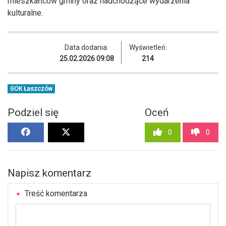
mieszkańców gminy oraz nadchodzące wydarzenia
kulturalne.
Data dodania:
Wyświetleń:
25.02.2026 09:08
214
GOK Łaszczów
Podziel się
Oceń
0
0
Napisz komentarz
Treść komentarza