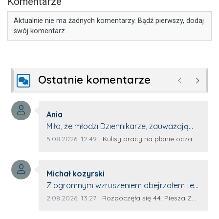
Komentarze
Aktualnie nie ma żadnych komentarzy. Bądź pierwszy, dodaj
swój komentarz.
Ostatnie komentarze
Poprzednie
Następ
Autor komentarza:
Ania
Treść komentarza:
Miło, że młodzi Dziennikarze, zauważają
młode talenty, które dopiero wkraczają
Data dodania komentarza:
Źródło komentarza:
5.08.2026, 12:49
Kulisy pracy na planie oczami młodego filmowca
na rynek pracy. Z niecierpliwością będę
czekała na rozwój kariery Kacpra i kolejny
Autor komentarza:
z nim wywiad, który przeprowadzi Pan
Michał kozyrski
Treść komentarza:
Artur.
Z ogromnym wzruszeniem obejrzałem ten
materiał. ❤️ Jestem naprawdę dumny z
Data dodania komentarza:
Źródło komentarza:
2.08.2026, 13:27
Rozpoczęła się 44. Piesza Zamojsko-Lubaczowska Pielgrzymka na Jasną Górę!
Ewy Selwy, że zdecydowała się podzielić