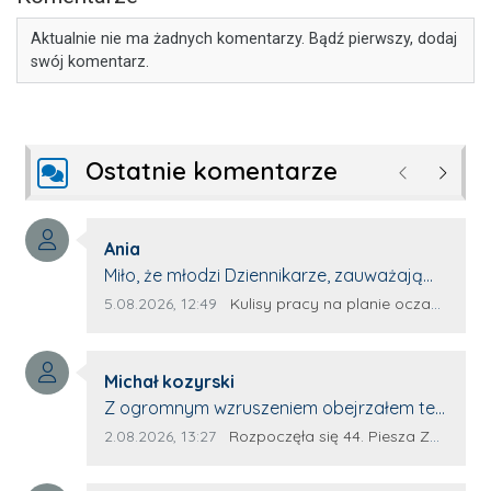
Aktualnie nie ma żadnych komentarzy. Bądź pierwszy, dodaj
swój komentarz.
Ostatnie komentarze
Poprzednie
Następ
Autor komentarza:
Ania
Treść komentarza:
Miło, że młodzi Dziennikarze, zauważają
młode talenty, które dopiero wkraczają
Data dodania komentarza:
Źródło komentarza:
5.08.2026, 12:49
Kulisy pracy na planie oczami młodego filmowca
na rynek pracy. Z niecierpliwością będę
czekała na rozwój kariery Kacpra i kolejny
Autor komentarza:
z nim wywiad, który przeprowadzi Pan
Michał kozyrski
Treść komentarza:
Artur.
Z ogromnym wzruszeniem obejrzałem ten
materiał. ❤️ Jestem naprawdę dumny z
Data dodania komentarza:
Źródło komentarza:
2.08.2026, 13:27
Rozpoczęła się 44. Piesza Zamojsko-Lubaczowska Pielgrzymka na Jasną Górę!
Ewy Selwy, że zdecydowała się podzielić
swoim świadectwem. To wymaga odwagi,