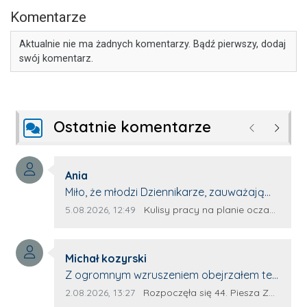
Komentarze
Aktualnie nie ma żadnych komentarzy. Bądź pierwszy, dodaj
swój komentarz.
Ostatnie komentarze
Poprzednie
Następ
Autor komentarza:
Ania
Treść komentarza:
Miło, że młodzi Dziennikarze, zauważają
młode talenty, które dopiero wkraczają
Data dodania komentarza:
Źródło komentarza:
5.08.2026, 12:49
Kulisy pracy na planie oczami młodego filmowca
na rynek pracy. Z niecierpliwością będę
czekała na rozwój kariery Kacpra i kolejny
Autor komentarza:
z nim wywiad, który przeprowadzi Pan
Michał kozyrski
Treść komentarza:
Artur.
Z ogromnym wzruszeniem obejrzałem ten
materiał. ❤️ Jestem naprawdę dumny z
Data dodania komentarza:
Źródło komentarza:
2.08.2026, 13:27
Rozpoczęła się 44. Piesza Zamojsko-Lubaczowska Pielgrzymka na Jasną Górę!