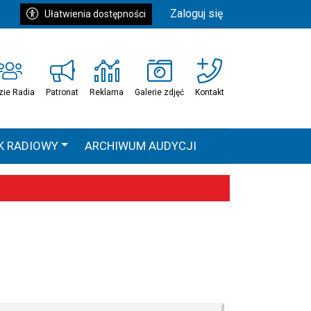
Zaloguj się
Ułatwienia dostępności
zie Radia
Patronat
Reklama
Galerie zdjęć
Kontakt
K RADIOWY
ARCHIWUM AUDYCJI
Ć
HEAVEN TOUR
 statystyki