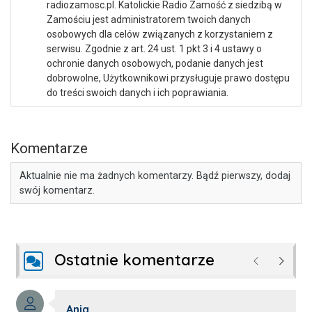
radiozamosc.pl. Katolickie Radio Zamość z siedzibą w
Zamościu jest administratorem twoich danych
osobowych dla celów związanych z korzystaniem z
serwisu. Zgodnie z art. 24 ust. 1 pkt 3 i 4 ustawy o
ochronie danych osobowych, podanie danych jest
dobrowolne, Użytkownikowi przysługuje prawo dostępu
do treści swoich danych i ich poprawiania.
Komentarze
Aktualnie nie ma żadnych komentarzy. Bądź pierwszy, dodaj
swój komentarz.
Ostatnie komentarze
Poprzednie
Następ
Autor komentarza:
Ania