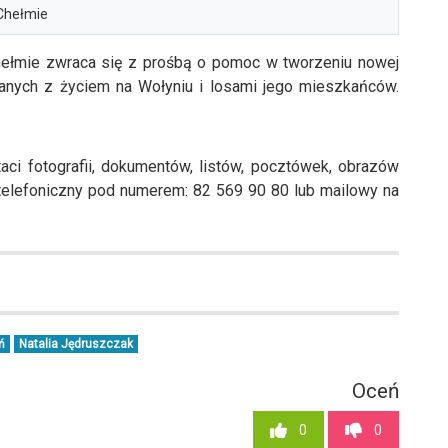
Chełmie
ełmie zwraca się z prośbą o pomoc w tworzeniu nowej
anych z życiem na Wołyniu i losami jego mieszkańców.
aci fotografii, dokumentów, listów, pocztówek, obrazów
t telefoniczny pod numerem: 82 569 90 80 lub mailowy na
ń
Natalia Jędruszczak
Oceń
0
0