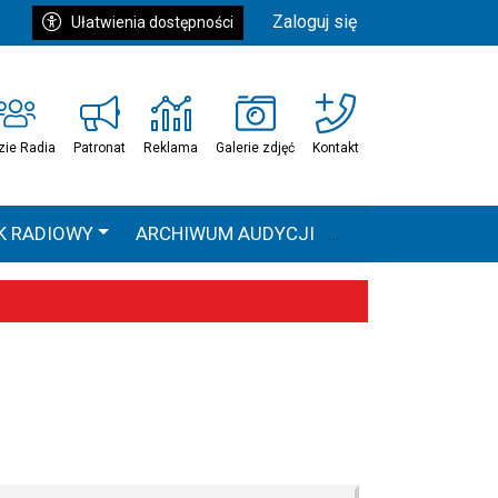
Zaloguj się
Ułatwienia dostępności
zie Radia
Patronat
Reklama
Galerie zdjęć
Kontakt
K RADIOWY
ARCHIWUM AUDYCJI
Ć
HEAVEN TOUR
 statystyki