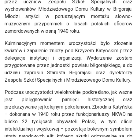
przez uczniów Zespołu Szkół Specjalnych oraz
wychowanków Młodzieżowego Domu Kultury w Biłgoraju.
Młodzi artyści w poruszającym montażu słowno-
muzycznym przypomnieli o losach polskich oficerów
zamordowanych wiosną 1940 roku.
Kulminacyjnym momentem uroczystości było złożenie
kwiatów i zapalenie zniczy pod Krzyżem Katyńskim przez
delegacje instytucji i organizacji. Wydarzenie zostało
przygotowane przez jednostki powiatu biłgorajskiego, a do
udziału zaprosili Starosta Biłgorajski oraz dyrektorzy
Zespołu Szkół Specjalnych i Młodzieżowego Domu Kultury.
Podczas uroczystości wielokrotnie podkreślano, jak ważne
jest pielęgnowanie pamięci historycznej oraz
przekazywanie jej kolejnym pokoleniom. Zbrodnia Katyńska
– dokonana w 1940 roku przez funkcjonariuszy NKWD na
blisko 22 tysiącach obywateli Polski, w tym elicie
intelektualnej i wojskowej – pozostaje bolesnym symbolem
utraty narodowych elit, którego skutki odczuwalne są do