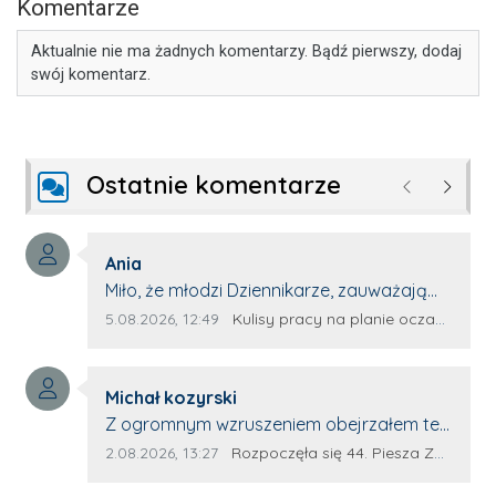
Komentarze
Aktualnie nie ma żadnych komentarzy. Bądź pierwszy, dodaj
swój komentarz.
Ostatnie komentarze
Poprzednie
Następ
Autor komentarza:
Ania
Treść komentarza:
Miło, że młodzi Dziennikarze, zauważają
młode talenty, które dopiero wkraczają
Data dodania komentarza:
Źródło komentarza:
5.08.2026, 12:49
Kulisy pracy na planie oczami młodego filmowca
na rynek pracy. Z niecierpliwością będę
czekała na rozwój kariery Kacpra i kolejny
Autor komentarza:
z nim wywiad, który przeprowadzi Pan
Michał kozyrski
Treść komentarza:
Artur.
Z ogromnym wzruszeniem obejrzałem ten
materiał. ❤️ Jestem naprawdę dumny z
Data dodania komentarza:
Źródło komentarza:
2.08.2026, 13:27
Rozpoczęła się 44. Piesza Zamojsko-Lubaczowska Pielgrzymka na Jasną Górę!
Ewy Selwy, że zdecydowała się podzielić