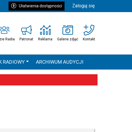
Zaloguj się
Ułatwienia dostępności
zie Radia
Patronat
Reklama
Galerie zdjęć
Kontakt
K RADIOWY
ARCHIWUM AUDYCJI
Ć
HEAVEN TOUR
 statystyki