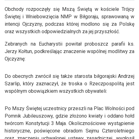
Obchody rozpoczęły się Mszą Świętą w kościele Trójcy
Świętej i Wniebowzięcia NMP w Biłgoraju, sprawowaną w
intencji Ojczyzny, podczas której modlono się za Polskę
oraz wszystkich odpowiedzialnych za jej przyszłość.
Zebranych na Eucharystii powitał proboszcz parafii ks.
Jerzy Kołtun, podkreślając znaczenie wspólnej modlitwy za
Ojczyznę:
Do obecnych zwrócił się także starosta biłgorajski Andrzej
Szarlip, który zaznaczył, że troska o Rzeczpospolitą jest
wspólnym obowiązkiem wszystkich obywateli:
Po Mszy Świętej uczestnicy przeszli na Plac Wolności pod
Pomnik Jubileuszowy, gdzie złożono kwiaty i oddano hołd
twórcom Konstytucji 3 Maja. Okolicznościowe wystąpienie
historyczne, poświęcone obradom Sejmu Czteroletniego
oraz znaczeniu uchwalonej ustawy zasadniczej, wygłosił