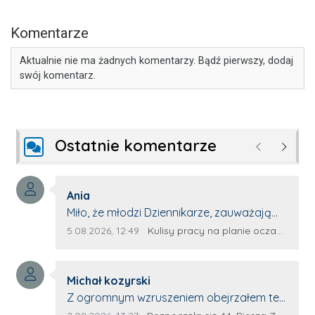
Komentarze
Aktualnie nie ma żadnych komentarzy. Bądź pierwszy, dodaj
swój komentarz.
Ostatnie komentarze
Poprzednie
Następ
Autor komentarza:
Ania
Treść komentarza:
Miło, że młodzi Dziennikarze, zauważają
młode talenty, które dopiero wkraczają
Data dodania komentarza:
Źródło komentarza:
5.08.2026, 12:49
Kulisy pracy na planie oczami młodego filmowca
na rynek pracy. Z niecierpliwością będę
czekała na rozwój kariery Kacpra i kolejny
Autor komentarza:
z nim wywiad, który przeprowadzi Pan
Michał kozyrski
Treść komentarza:
Artur.
Z ogromnym wzruszeniem obejrzałem ten
materiał. ❤️ Jestem naprawdę dumny z
Data dodania komentarza:
Źródło komentarza: