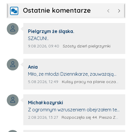
Ostatnie komentarze
Poprzednie
Następ
Autor komentarza:
Pielgrzym że śląska.
Treść komentarza:
SZACUN!..
Data dodania komentarza:
Źródło komentarza:
9.08.2026, 09:40
Szósty dzień pielgrzymki
Autor komentarza:
Ania
Treść komentarza:
Miło, że młodzi Dziennikarze, zauważają
młode talenty, które dopiero wkraczają
Data dodania komentarza:
Źródło komentarza:
5.08.2026, 12:49
Kulisy pracy na planie oczami młodego filmowca
na rynek pracy. Z niecierpliwością będę
czekała na rozwój kariery Kacpra i kolejny
Autor komentarza:
z nim wywiad, który przeprowadzi Pan
Michał kozyrski
Treść komentarza:
Artur.
Z ogromnym wzruszeniem obejrzałem ten
materiał. ❤️ Jestem naprawdę dumny z
Data dodania komentarza:
Źródło komentarza:
2.08.2026, 13:27
Rozpoczęła się 44. Piesza Zamojsko-Lubaczowska Pielgrzymka na Jasną Górę!
Ewy Selwy, że zdecydowała się podzielić
swoim świadectwem. To wymaga odwagi,