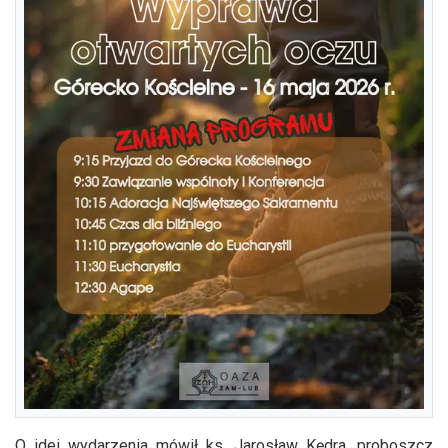
O idei wydarzenia mówił ks. Jarosław Kędra, proboszcz