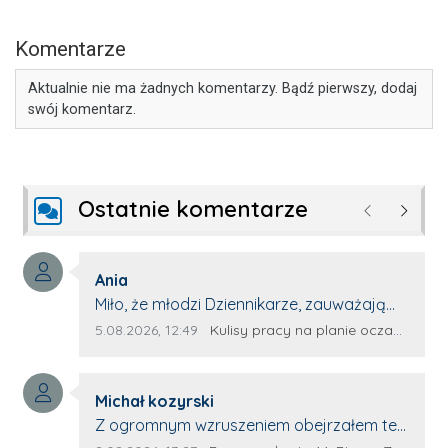
Komentarze
Aktualnie nie ma żadnych komentarzy. Bądź pierwszy, dodaj
swój komentarz.
Ostatnie komentarze
Poprzednie
Następ
Autor komentarza:
Ania
Treść komentarza:
Miło, że młodzi Dziennikarze, zauważają
młode talenty, które dopiero wkraczają
Data dodania komentarza:
Źródło komentarza:
5.08.2026, 12:49
Kulisy pracy na planie oczami młodego filmowca
na rynek pracy. Z niecierpliwością będę
czekała na rozwój kariery Kacpra i kolejny
Autor komentarza:
z nim wywiad, który przeprowadzi Pan
Michał kozyrski
Treść komentarza:
Artur.
Z ogromnym wzruszeniem obejrzałem ten