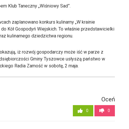
pem Klub Taneczny „Wiśniowy Sad”.
ach zaplanowano konkurs kulinarny „W krainie
y do Kół Gospodyń Wiejskich. To właśnie przedstawicielki
raz kulinarnego dziedzictwa regionu.
 pokazują, iż rozwój gospodarczy może iść w parze z
zedsiębiorczości Gminy Tyszowce usłyszą państwo w
ickiego Radia Zamość w sobotę, 2 maja.
Oceń
0
0