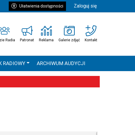
Zaloguj się
Ułatwienia dostępności
zie Radia
Patronat
Reklama
Galerie zdjęć
Kontakt
K RADIOWY
ARCHIWUM AUDYCJI
Ć
HEAVEN TOUR
 statystyki